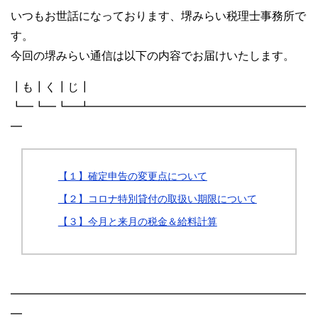
いつもお世話になっております、堺みらい税理士事務所で
す。
今回の堺みらい通信は以下の内容でお届けいたします。
┃も┃く┃じ┃
┗━┗━┗━┻━━━━━━━━━━━━━━━━━━━
━
【１】確定申告の変更点について
【２】コロナ特別貸付の取扱い期限について
【３】今月と来月の税金＆給料計算
━━━━━━━━━━━━━━━━━━━━━━━━━━
━