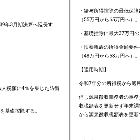
・給与所得控除の最低保障
（55万円から65万円へ）。
和9年3月期決算へ延長す
・基礎控除に最大37万円
・扶養親族の所得金額要件
（48万円から58万円へ）。
【適用時期】
令和7年分の所得税から適
法人税額に4％を乗じた防衛
但し源泉徴収義務者の事務
収税額表を更新せず年末調
円を基礎控除する。
から源泉徴収税額表を更新