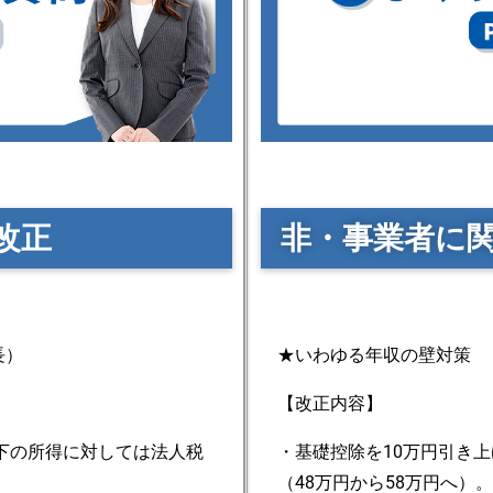
改正
非・事業者に
長）
★いわゆる年収の壁対策
【改正内容】
以下の所得に対しては法人税
・基礎控除を10万円引き
（48万円から58万円へ）。