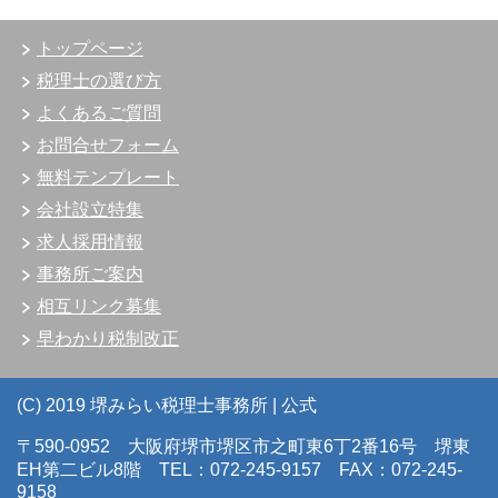
トップページ
税理士の選び方
よくあるご質問
お問合せフォーム
無料テンプレート
会社設立特集
求人採用情報
事務所ご案内
相互リンク募集
早わかり税制改正
(C) 2019 堺みらい税理士事務所 | 公式
〒590-0952 大阪府堺市堺区市之町東6丁2番16号 堺東
EH第二ビル8階 TEL：072-245-9157 FAX：072-245-
9158